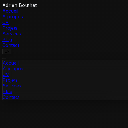
Skip to content
Adrien Bouthet
Accueil
À propos
CV
Projets
Services
Blog
Contact
EN
Accueil
À propos
CV
Projets
Services
Blog
Contact